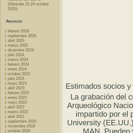
(Albacete 22-24 octubre
2025)
Archivos
febrero 2026
septiembre 2025
abril 2025
marzo 2025
diciembre 2024
julio 2024
marzo 2024
febrero 2024
enero 2024
octubre 2023
julio 2023
mayo 2023
Estimados socios y
abril 2023
febrero 2023
La grabación del 
enero 2023
mayo 2022
Arqueológico Nacio
abril 2022
marzo 2022
impartido por el
abril 2021
University (EE.UU.)
septiembre 2020
noviembre 2019
MAN. Pueden 
octubre 2019