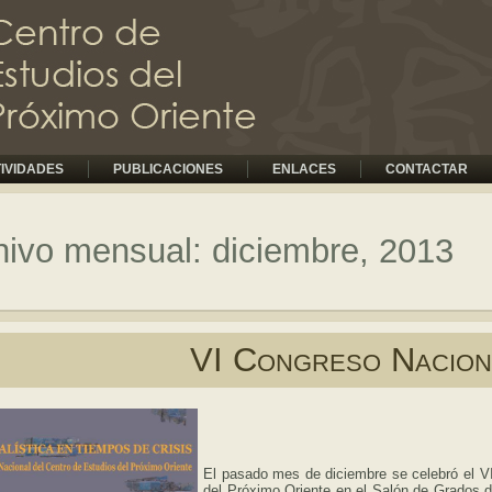
IVIDADES
PUBLICACIONES
ENLACES
CONTACTAR
hivo mensual: diciembre, 2013
VI Congreso Nacion
El pasado mes de diciembre se celebró el V
del Próximo Oriente en el Salón de Grados de