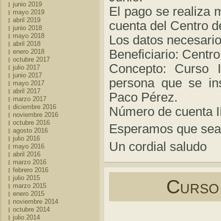
junio 2019
El pago se realiza 
mayo 2019
abril 2019
cuenta del Centro d
junio 2018
mayo 2018
Los datos necesario
abril 2018
Beneficiario: Centr
enero 2018
octubre 2017
Concepto: Curso 
julio 2017
junio 2017
persona que se ins
mayo 2017
abril 2017
Paco Pérez.
marzo 2017
diciembre 2016
Número de cuenta 
noviembre 2016
octubre 2016
Esperamos que sea 
agosto 2016
julio 2016
Un cordial saludo
mayo 2016
abril 2016
marzo 2016
febrero 2016
julio 2015
Curso
marzo 2015
enero 2015
noviembre 2014
octubre 2014
julio 2014