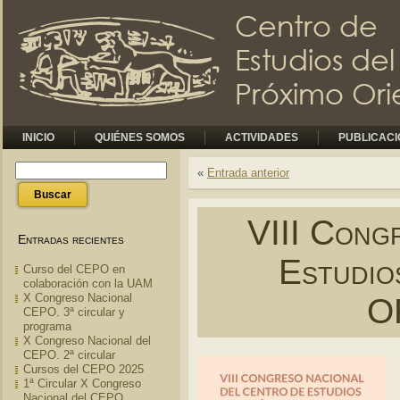
INICIO
QUIÉNES SOMOS
ACTIVIDADES
PUBLICAC
«
Entrada anterior
VIII Cong
Entradas recientes
Estudio
Curso del CEPO en
colaboración con la UAM
X Congreso Nacional
O
CEPO. 3ª circular y
programa
X Congreso Nacional del
CEPO. 2ª circular
Cursos del CEPO 2025
1ª Circular X Congreso
Nacional del CEPO